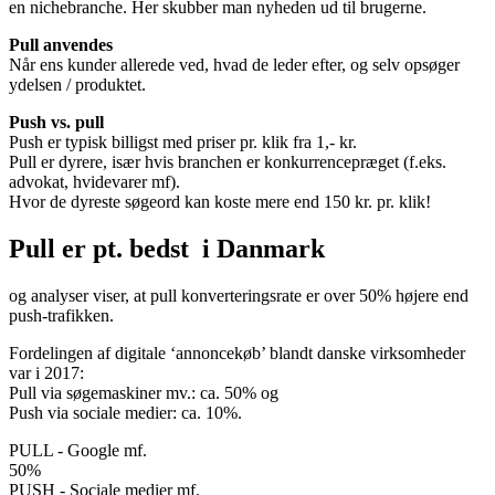
en nichebranche. Her skubber man nyheden ud til brugerne.
Pull anvendes
Når ens kunder allerede ved, hvad de leder efter, og selv opsøger
ydelsen / produktet.
Push vs. pull
Push er typisk billigst med priser pr. klik fra 1,- kr.
Pull er dyrere, især hvis branchen er konkurrencepræget (f.eks.
advokat, hvidevarer mf).
Hvor de dyreste søgeord kan koste mere end 150 kr. pr. klik!
Pull er pt. bedst i Danmark
og analyser viser, at pull konverteringsrate er over 50% højere end
push-trafikken.
Fordelingen af digitale ‘annoncekøb’ blandt danske virksomheder
var i 2017:
Pull via søgemaskiner mv.: ca. 50% og
Push via sociale medier: ca. 10%.
PULL - Google mf.
50%
PUSH - Sociale medier mf.