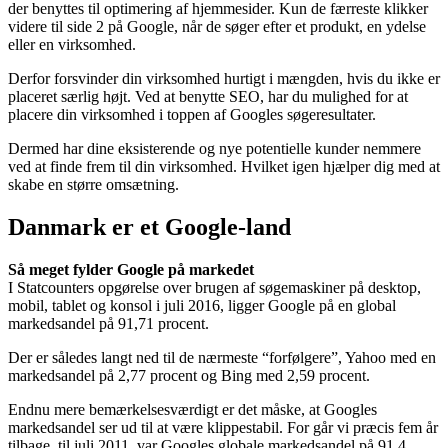
der benyttes til optimering af hjemmesider. Kun de færreste klikker
videre til side 2 på Google, når de søger efter et produkt, en ydelse
eller en virksomhed.
Derfor forsvinder din virksomhed hurtigt i mængden, hvis du ikke er
placeret særlig højt. Ved at benytte SEO, har du mulighed for at
placere din virksomhed i toppen af Googles søgeresultater.
Dermed har dine eksisterende og nye potentielle kunder nemmere
ved at finde frem til din virksomhed. Hvilket igen hjælper dig med at
skabe en større omsætning.
Danmark er et Google-land
Så meget fylder Google på markedet
I Statcounters opgørelse over brugen af søgemaskiner på desktop,
mobil, tablet og konsol i juli 2016, ligger Google på en global
markedsandel på 91,71 procent.
Der er således langt ned til de nærmeste “forfølgere”, Yahoo med en
markedsandel på 2,77 procent og Bing med 2,59 procent.
Endnu mere bemærkelsesværdigt er det måske, at Googles
markedsandel ser ud til at være klippestabil. For går vi præcis fem år
tilbage, til juli 2011, var Googles globale markedsandel på 91,4