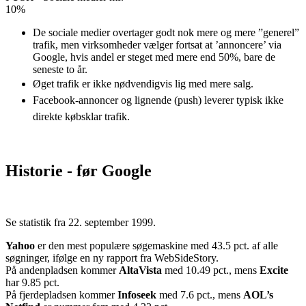
10%
De sociale medier overtager godt nok mere og mere ”generel”
trafik, men virksomheder vælger fortsat at ’annoncere’ via
Google, hvis andel er steget med mere end 50%, bare de
seneste to år.
Øget trafik er ikke nødvendigvis lig med mere salg.
Facebook-annoncer og lignende (push) leverer typisk ikke
direkte købsklar trafik.
Historie - før Google
Se statistik fra
22. september 1999
.
Yahoo
er den mest populære søgemaskine med 43.5 pct. af alle
søgninger, ifølge en ny rapport fra WebSideStory.
På andenpladsen kommer
AltaVista
med 10.49 pct., mens
Excite
har 9.85 pct.
På fjerdepladsen kommer
Infoseek
med 7.6 pct., mens
AOL’s