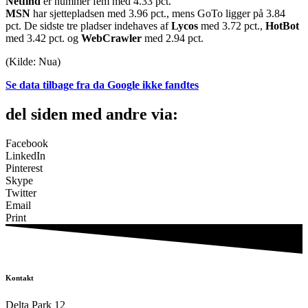
Netfind
er nummer fem med 4.33 pct.
MSN
har sjettepladsen med 3.96 pct., mens GoTo ligger på 3.84
pct. De sidste tre pladser indehaves af
Lycos
med 3.72 pct.,
HotBot
med 3.42 pct. og
WebCrawler
med 2.94 pct.
(Kilde: Nua)
Se data tilbage fra da Google ikke fandtes
del siden med andre via:
Facebook
LinkedIn
Pinterest
Skype
Twitter
Email
Print
Kontakt
Delta Park 12